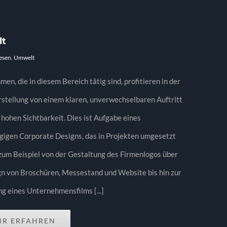
t
esen
,
Umwelt
en, die in diesem Bereich tätig sind, profitieren in der
stellung von einem klaren, unverwechselbaren Auftritt
 hohen Sichtbarkeit. Dies ist Aufgabe eines
gigen Corporate Designs, das in Projekten umgesetzt
 zum Beispiel von der Gestaltung des Firmenlogos über
n von Broschüren, Messestand und Website bis hin zur
g eines Unternehmensfilms [...]
HR ERFAHREN