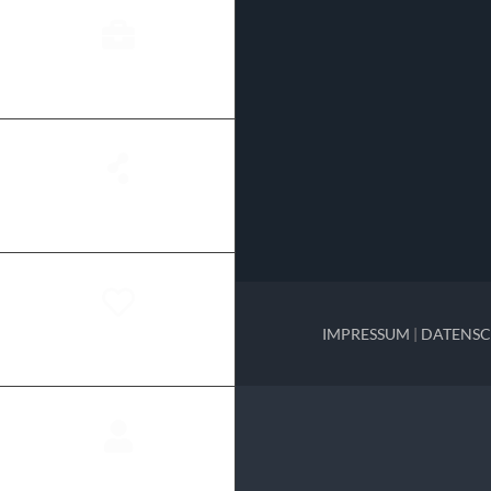
Projekte
Netzwerk
IMPRESSUM
|
DATENS
Kunden
Über mich