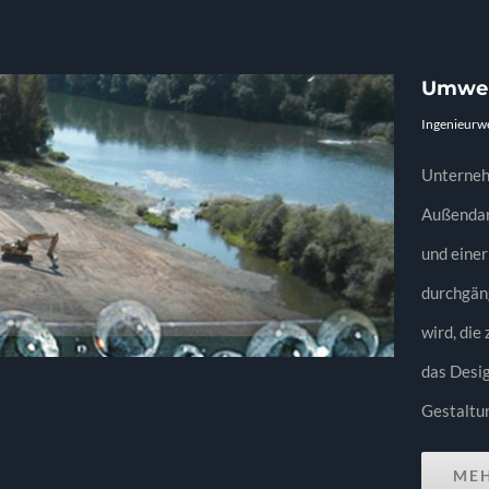
Umwel
Ingenieurw
Unternehm
Außendar
und einer
durchgän
wird, die
das Desig
Gestaltun
ME